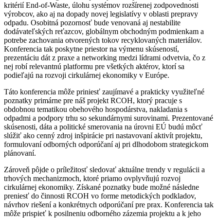
kritérií End-of-Waste, úlohu systémov rozšírenej zodpovednosti
výrobcov, ako aj na dopady novej legislatívy v oblasti prepravy
odpadu. Osobitná pozornosť bude venovaná aj nestabilite
dodávateľských reťazcov, globálnym obchodným podmienkam a
potrebe zachovania otvorených tokov recyklovaných materiálov.
Konferencia tak poskytne priestor na výmenu skúseností,
prezentáciu dát z praxe a networking medzi lídrami odvetvia, čo z
nej robí relevantnú platformu pre všetkých aktérov, ktorí sa
podieľajú na rozvoji cirkulárnej ekonomiky v Európe.
Táto konferencia môže priniesť zaujímavé a prakticky využiteľné
poznatky primárne pre náš projekt RCOH, ktorý pracuje s
obdobnou tematikou obehového hospodárstva, nakladania s
odpadmi a podpory trhu so sekundárnymi surovinami. Prezentované
skúsenosti, dáta a politické smerovania na úrovni EÚ budú môcť
slúžiť ako cenný zdroj inšpirácie pri nastavovaní aktivít projektu,
formulovaní odborných odporúčaní aj pri dlhodobom strategickom
plánovaní.
Zároveň pôjde o príležitosť sledovať aktuálne trendy v regulácii a
trhových mechanizmoch, ktoré priamo ovplyvňujú rozvoj
cirkulárnej ekonomiky. Získané poznatky bude možné následne
preniesť do činnosti RCOH vo forme metodických podkladov,
návrhov riešení a konkrétnych odporúčaní pre prax. Konferencia tak
môže prispieť k posilneniu odborného zázemia projektu a k jeho