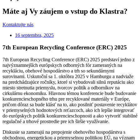
Máte aj Vy záujem o vstup do Klastra?
Kontaktujte nás
16 septembra, 2025
7th European Recycling Conference (ERC) 2025
7th European Recycling Conference (ERC) 2025 predstaví jedno z
najvýznamnejších európskych odborných fór zameraných na
recykláciu, obehové hospodárstvo a trh so sekundárnymi
surovinami. Uskutoční sa 1. októbra 2025 v Hamburgu a nadviaže
na predchádzajúce ročníky, ktoré si vybudovali silnú reputáciu ako
miesto stretnutia priemyslu, tvorcov politík a odborníkov na
cirkulárnu ekonomiku. Hlavnou témou konferencie bude budovanie
konkurencieschopného trhu pre recyklované materiály v Európe,
pričom dôraz sa bude klásť na to, ako posilniť postavenie recyklátov
v priemyselných hodnotových reťazcoch, ako ich lepšie integrovať
do európskych politík konkurencieschopnosti a ako vytvoriť stabilné
regulačné a trhové prostredie pre ich širšie využívanie.
Diskusie sa zamerajú na prepojenie obehového hospodárstva s
obchodnou, energetickou a priemyselnou politikou EÚ, na význam