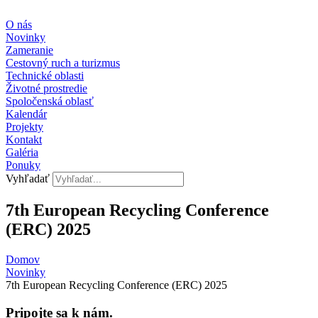
Preskočiť
na
O nás
obsah
Novinky
Zameranie
Cestovný ruch a turizmus
Technické oblasti
Životné prostredie
Spoločenská oblasť
Kalendár
Projekty
Kontakt
Galéria
Ponuky
Vyhľadať
7th European Recycling Conference
(ERC) 2025
Domov
Novinky
7th European Recycling Conference (ERC) 2025
Pripojte sa k nám.