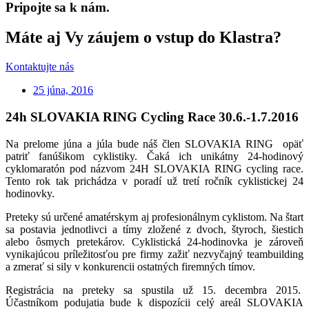
Pripojte sa k nám.
Máte aj Vy záujem o vstup do Klastra?
Kontaktujte nás
25 júna, 2016
24h SLOVAKIA RING Cycling Race 30.6.-1.7.2016
Na prelome júna a júla bude náš člen SLOVAKIA RING opäť
patriť fanúšikom cyklistiky. Čaká ich unikátny 24-hodinový
cyklomaratón pod názvom 24H SLOVAKIA RING cycling race.
Tento rok tak prichádza v poradí už tretí ročník cyklistickej 24
hodinovky.
Preteky sú určené amatérskym aj profesionálnym cyklistom. Na štart
sa postavia jednotlivci a tímy zložené z dvoch, štyroch, šiestich
alebo ôsmych pretekárov. Cyklistická 24-hodinovka je zároveň
vynikajúcou príležitosťou pre firmy zažiť nezvyčajný teambuilding
a zmerať si sily v konkurencii ostatných firemných tímov.
Registrácia na preteky sa spustila už 15. decembra 2015.
Účastníkom podujatia bude k dispozícii celý areál SLOVAKIA