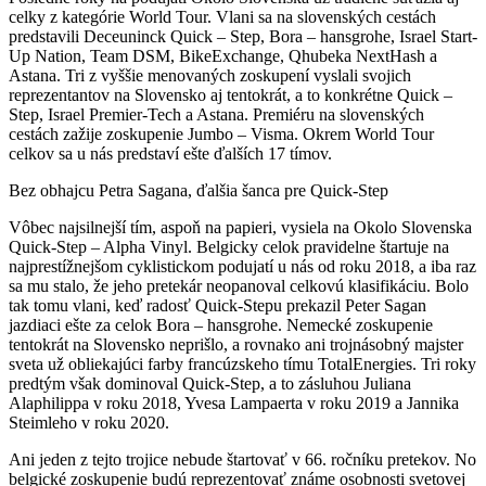
celky z kategórie World Tour. Vlani sa na slovenských cestách
predstavili Deceuninck Quick – Step, Bora – hansgrohe, Israel Start-
Up Nation, Team DSM, BikeExchange, Qhubeka NextHash a
Astana. Tri z vyššie menovaných zoskupení vyslali svojich
reprezentantov na Slovensko aj tentokrát, a to konkrétne Quick –
Step, Israel Premier-Tech a Astana. Premiéru na slovenských
cestách zažije zoskupenie Jumbo – Visma. Okrem World Tour
celkov sa u nás predstaví ešte ďalších 17 tímov.
Bez obhajcu Petra Sagana, ďalšia šanca pre Quick-Step
Vôbec najsilnejší tím, aspoň na papieri, vysiela na Okolo Slovenska
Quick-Step – Alpha Vinyl. Belgicky celok pravidelne štartuje na
najprestížnejšom cyklistickom podujatí u nás od roku 2018, a iba raz
sa mu stalo, že jeho pretekár neopanoval celkovú klasifikáciu. Bolo
tak tomu vlani, keď radosť Quick-Stepu prekazil Peter Sagan
jazdiaci ešte za celok Bora – hansgrohe. Nemecké zoskupenie
tentokrát na Slovensko neprišlo, a rovnako ani trojnásobný majster
sveta už obliekajúci farby francúzskeho tímu TotalEnergies. Tri roky
predtým však dominoval Quick-Step, a to zásluhou Juliana
Alaphilippa v roku 2018, Yvesa Lampaerta v roku 2019 a Jannika
Steimleho v roku 2020.
Ani jeden z tejto trojice nebude štartovať v 66. ročníku pretekov. No
belgické zoskupenie budú reprezentovať známe osobnosti svetovej