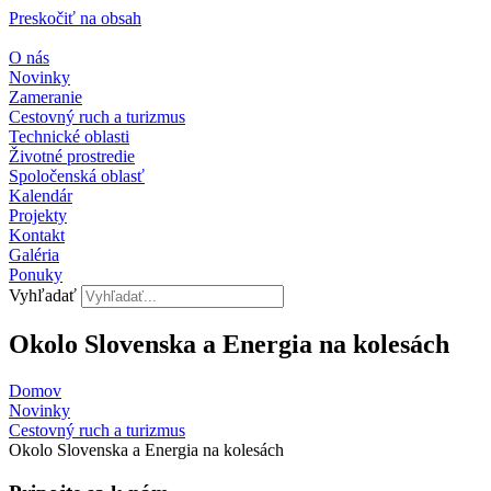
Preskočiť na obsah
O nás
Novinky
Zameranie
Cestovný ruch a turizmus
Technické oblasti
Životné prostredie
Spoločenská oblasť
Kalendár
Projekty
Kontakt
Galéria
Ponuky
Vyhľadať
Okolo Slovenska a Energia na kolesách
Domov
Novinky
Cestovný ruch a turizmus​
Okolo Slovenska a Energia na kolesách