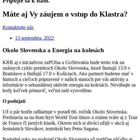
Pripojte sa k nám.
Máte aj Vy záujem o vstup do Klastra?
Kontaktujte nás
13 septembra, 2022
Okolo Slovenska a Energia na kolesách
KRR aj s iniciatívou zaPOIsa a GoSlovakia bude tento rok na
známych cyklo pretekoch Okolo Slovenska, ktoré štartujú 13.9 v
Bratislave a finišujú 17.9 v Košiciach. Ako partneri budeme mať v
štartoch a cieľoch pripravené v našich stanoch pre vás aktivity a
informácie o sekundárnej aktivite energia na kolesách. Neváhajte sa
kedy koľvek pristaviť, veľmi radi vysvetlíme.
O podujatí
Už o pár hodín odštartuje v poradí 66. ročník Okolo Slovenska.
Predstavia sa na ňom štyri World Tour tímov a známe tváre aj z Tour
de France či jarných klasík. Okrem nich si diváci užijú v akcii aj
šestnástich Slovákov, tentokrát bez Petra Sagana.
Posledné roky na podujatí Okolo Slovenska už tradične súťažia aj