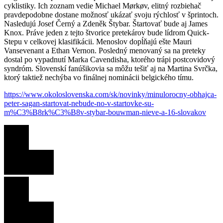
cyklistiky. Ich zoznam vedie Michael Mørkøv, elitný rozbiehač
pravdepodobne dostane možnosť ukázať svoju rýchlosť v šprintoch.
Nasledujú Josef Černý a Zdeněk Štybar. Štartovať bude aj James
Knox. Práve jeden z tejto štvorice pretekárov bude lídrom Quick-
Stepu v celkovej klasifikácii. Menoslov dopĺňajú ešte Mauri
Vansevenant a Ethan Vernon. Posledný menovaný sa na preteky
dostal po vypadnutí Marka Cavendisha, ktorého trápi postcovidový
syndróm. Slovenskí fanúšikovia sa môžu tešiť aj na Martina Svrčka,
ktorý taktiež nechýba vo finálnej nominácii belgického tímu.
https://www.okoloslovenska.com/sk/novinky/minulorocny-obhajca-
peter-sagan-startovat-nebude-no-v-startovke-su-
m%C3%B8rk%C3%B8v-stybar-bouwman-nieve-a-16-slovakov